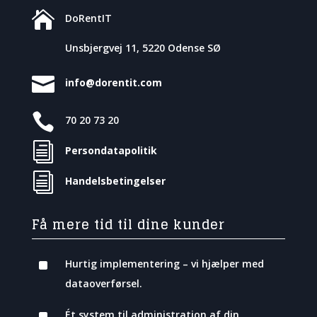

DoRentIT
Unsbjergvej 11, 5220 Odense SØ

info@dorentit.com

70 20 73 20
i
Persondatapolitik
i
Handelsbetingelser
Få mere tid til dine kunder
^
Hurtig implementering – vi hjælper med
dataoverførsel.
^
Ét system til administration af din