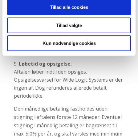
Tillad alle cookies
Tilknytning af betalingskort er inkluderet i
prisen på udvalgte abonnementstyper, men
omkostninger til tredje part (eksempelvis PBS
Tillad valgte
og betalingskort indløser) afholdes af kunden
og har ikke indflydelse på tidspunktet for
Kun nødvendige cookies
kvartalsvis betalings påbegyndelse.
Løbetid og opsigelse.
Aftalen løber indtil den opsiges.
Opsigelsesvarsel for Wide Logic Systems er der
ingen af. Dog refunderes allerede betalt
periode ikke.
Den månedlige betaling fastholdes uden
stigning i aftalens første 12 måneder. Eventuel
stigning i månedlig betaling er begrænset til
max. 5,0% per år, og skal varsles med minimum