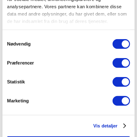
implementeringskarantæne for andre
analysepartnere. Vores partnere kan kombinere disse
webudlejningssystems, provision ved
data med andre oplysninger, du har givet dem, eller som
implementering – så er dette muligt, men
de har indsamlet fra din brug af deres tjenester.
kræver særskilt aftale mellem
kunde/forhandler og Wide Logic Systems. Uden
Samtykkevalg
indgået aftale er al implementeret
Nødvendig
funktionalitet Wide Logic Systems’s ejendom.
8. Betaling
Præferencer
Månedlig betaling dækker videre udvikling,
vedligehold og drift af webudlejningssystemet.
Statistik
Funktionalitet, som er inkluderet i prisen, men
som ikke er standard i webudlejningssystemet
Marketing
(eksempelvis integration til kundens
økonomisystem), har ikke indflydelse på
tidspunktet for kvartalsvis betalings
Vis detaljer
påbegyndelse.