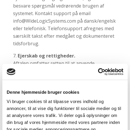
besvare spørgsmål vedrørende brugen af
systemet. Kontakt support på email
info@WideLogicSystems.com på dansk/engelsk
eller telefonisk. Telefonsupport afregnes med
særskilt takst efter medgået og dokumenteret
tidsforbrug.
Ejerskab og rettigheder.
Aftalen omfatter retten til at anvende
løsningen i henhold til nærværende aftale, når
aftalt betaling for at opretholde tjenesterne er
betalt. Den af kunden valgte grænseflade mod
Denne hjemmeside bruger cookies
slutbruger må ikke benyttes af andre kunder.
Såfremt kunden ønsker adgang til funktioner,
Vi bruger cookies til at tilpasse vores indhold og
som udvikles og implementeres specielt for
annoncer, til at vise dig funktioner til sociale medier og til
at analysere vores trafik. Vi deler også oplysninger om
kunden eller efter oplæg fra kunden –
din brug af vores hjemmeside med vores partnere inden
eksempler kan være ejerskab til rettigheder,
for sociale medier, annonceringspartnere og