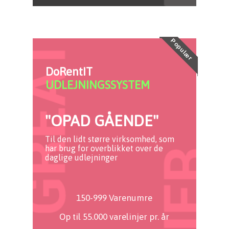
Populær
DoRentIT
UDLEJNINGSSYSTEM
"OPAD GÅENDE"
Til den lidt større virksomhed, som
har brug for overblikket over de
daglige udlejninger
150-999 Varenumre
Op til 55.000 varelinjer pr. år