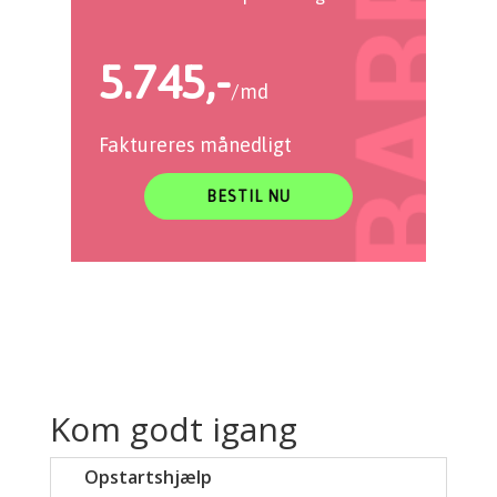
5.745,-
/md
Faktureres månedligt
BESTIL NU
Kom godt igang
Opstartshjælp