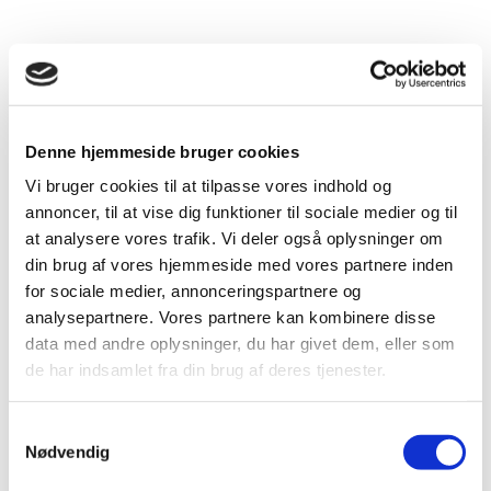
Drift og administration
Servicemodul
Denne hjemmeside bruger cookies
Vi bruger cookies til at tilpasse vores indhold og
Sørg for dine enheder er
annoncer, til at vise dig funktioner til sociale medier og til
sikkerhedstjekket. Service bookes i
at analysere vores trafik. Vi deler også oplysninger om
kalender
din brug af vores hjemmeside med vores partnere inden
for sociale medier, annonceringspartnere og
295.-/md
analysepartnere. Vores partnere kan kombinere disse
data med andre oplysninger, du har givet dem, eller som
de har indsamlet fra din brug af deres tjenester.
Flådestyring
S
Nødvendig
a
Planlæg udbringning/afhentning af
m