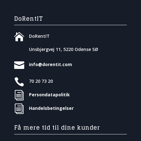
DoRentIT

DoRentIT
Unsbjergvej 11, 5220 Odense SØ

info@dorentit.com

70 20 73 20
i
Persondatapolitik
i
Handelsbetingelser
Få mere tid til dine kunder