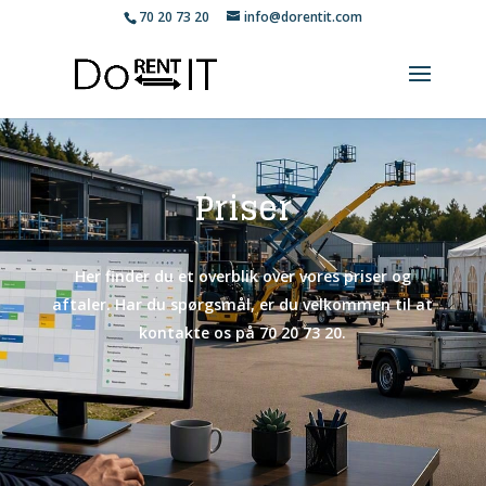
70 20 73 20
info@dorentit.com
Priser
Her finder du et overblik over vores priser og
aftaler. Har du spørgsmål, er du velkommen til at
kontakte os på 70 20 73 20.