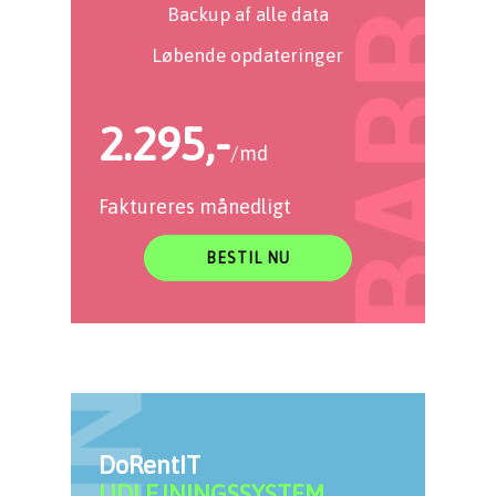
Backup af alle data
Løbende opdateringer
2.295,-
/md
Faktureres månedligt
BESTIL NU
DoRentIT
UDLEJNINGSSYSTEM